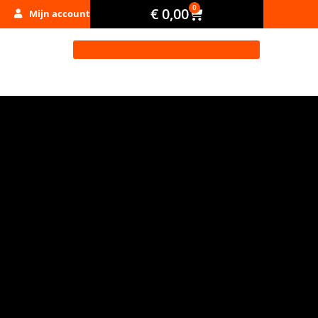
0
€
0,00
Mijn account
VERHUUR