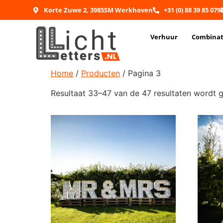
Korte Zuwe 2, 3985SM Werkhoven
+31 (0) 88 39 85 079
Verhuur
Combinat
Home
/
Producten
/ Pagina 3
Resultaat 33–47 van de 47 resultaten wordt 