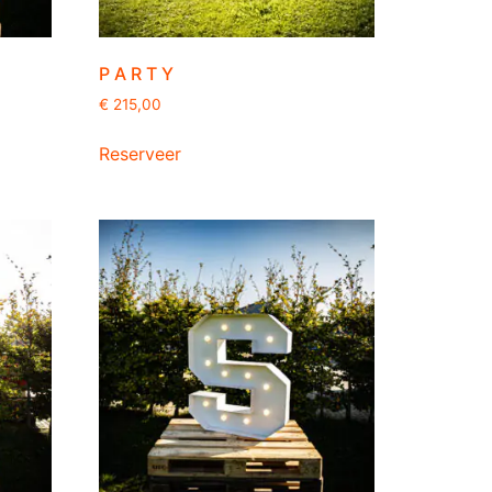
P A R T Y
€
215,00
Reserveer