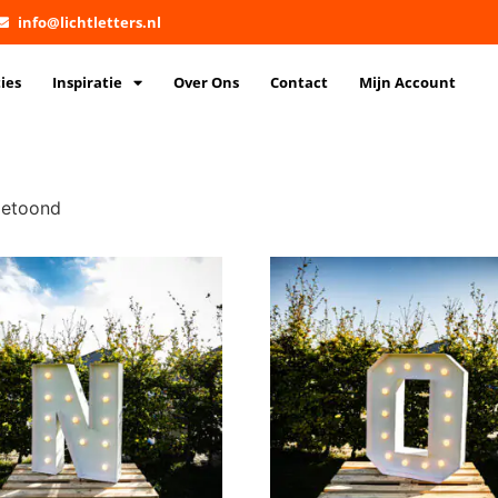
info@lichtletters.nl
ies
Inspiratie
Over Ons
Contact
Mijn Account
getoond