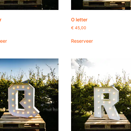
r
O letter
0
€
45,00
eer
Reserveer