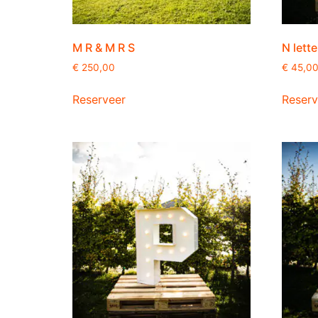
M R & M R S
N lette
€
250,00
€
45,0
Reserveer
Reserv