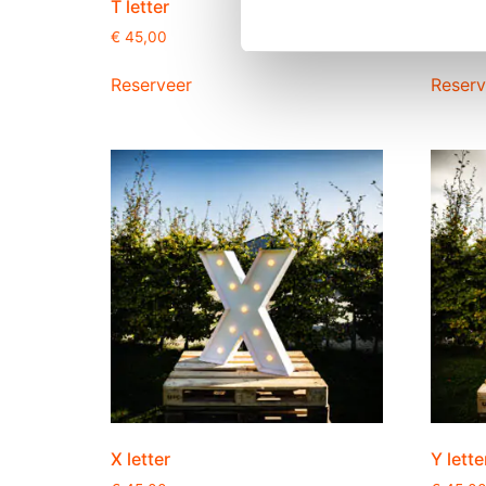
T letter
U lette
€
45,00
€
45,0
Reserveer
Reserv
X letter
Y lette