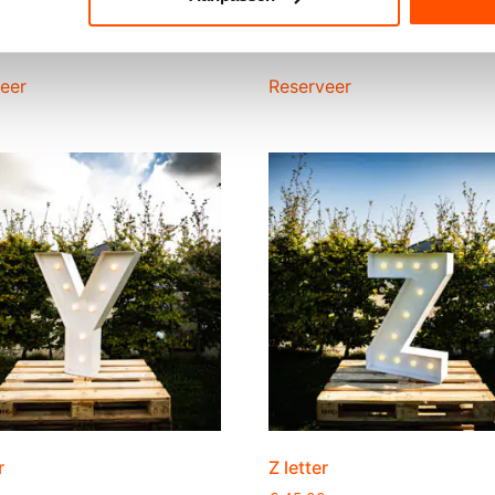
r
V letter
0
€
45,00
eer
Reserveer
r
Z letter